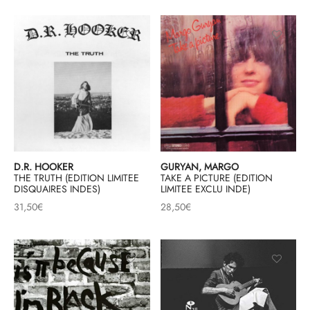
& HIP-HOP
 & MUSIQUES IMPROVISEES
QUES DU MONDE
NDTRACKS
D.R. HOOKER
GURYAN, MARGO
THE TRUTH (EDITION LIMITEE
TAKE A PICTURE (EDITION
QUE CLASSIQUE
DISQUAIRES INDES)
LIMITEE EXCLU INDE)
31,50
€
28,50
€
UAIRE DAY 2025