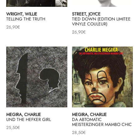
mplificateurs Phono
ENT & MINIMALISTE
MBRE 2026
IES DU 30/10/2026
REGGAE SKA
WRIGHT, WILLIE
STREET, JOYCE
TELLING THE TRUTH
TIED DOWN (EDITION LIMITEE
s Casques
 & NEW WAVE
ICA
VINYLE COULEUR)
26,90
€
26,90
€
teurs bluetooth
 & AMERICANA
N ORIENT & MAGHREB
ntes
AGE ROCK
es
SIC ROCK
ien
CHY BUT CHIC
soires
IN & RAP FRANCAIS
K
 ROCK, STONER & HEAVY METAL
MEGIRA, CHARLIE
MEGIRA, CHARLIE
UND THE HEFKER GIRL
DA ABTOMATIC
MEISTERZINGER MAMBO CHIC
QUES ELECTRONIQUES
25,50
€
28,50
€