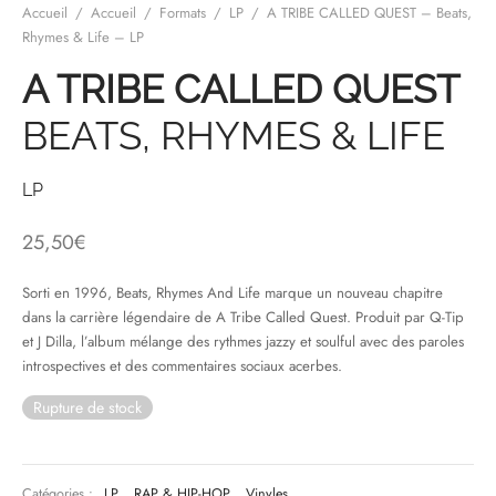
Accueil
/
Accueil
/
Formats
/
LP
/
A TRIBE CALLED QUEST – Beats,
Rhymes & Life – LP
& HIP-HOP
A TRIBE CALLED QUEST
BEATS, RHYMES & LIFE
 & MUSIQUES IMPROVISEES
LP
QUES DU MONDE
NDTRACKS
25,50
€
QUE CLASSIQUE
Sorti en 1996, Beats, Rhymes And Life marque un nouveau chapitre
dans la carrière légendaire de A Tribe Called Quest. Produit par Q-Tip
UAIRE DAY 2025
et J Dilla, l’album mélange des rythmes jazzy et soulful avec des paroles
introspectives et des commentaires sociaux acerbes.
Rupture de stock
Catégories :
LP
,
RAP & HIP-HOP
,
Vinyles