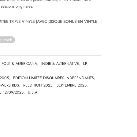
essions originales.
MITEE TRIPLE VINYLE (AVEC DISQUE BONUS EN VINYLE
e stock
FOLK & AMERICANA
,
INDIE & ALTERNATIVE
,
LP
,
2005
,
EDITION LIMITEE DISQUAIRES INDEPENDANTS
,
OWERS RDS
,
REEDITION 2025
,
SEPTEMBRE 2025
,
U 12/09/2025
,
U.S.A.