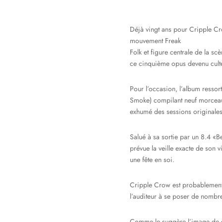
Déjà vingt ans pour Cripple Cr
mouvement Freak
Folk et figure centrale de la s
ce cinquième opus devenu cult
Pour l’occasion, l’album ressor
Smoke) compilant neuf morceaux 
exhumé des sessions originales
Salué à sa sortie par un 8.4 «
prévue la veille exacte de son 
une fête en soi.
Cripple Crow est probablement 
l’auditeur à se poser de nombre
Comme le suggère l’image de co