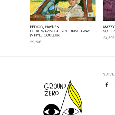
PEDIGO, HAYDEN
MAZZY
I’LL BE WAVING AS YOU DRIVE AWAY
SO TON
(VINYLE COULEUR)
24,50
€
29,90
€
SUIV