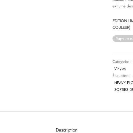
exhumé des s
EDITION LI
COULEUR)
Rupture d
Catégories :
Vinyles
Étiquettes :
HEAVY FL
SORTIES D
Description