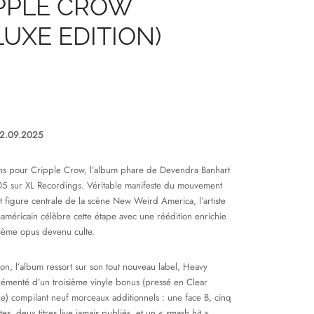
PPLE CROW
LUXE EDITION)
12.09.2025
ans pour Cripple Crow, l’album phare de Devendra Banhart
5 sur XL Recordings. Véritable manifeste du mouvement
t figure centrale de la scène New Weird America, l’artiste
américain célèbre cette étape avec une réédition enrichie
ième opus devenu culte.
ion, l’album ressort sur son tout nouveau label, Heavy
rémenté d’un troisième vinyle bonus (pressé en Clear
) compilant neuf morceaux additionnels : une face B, cinq
es, deux titres live jamais publiés, et un « smash hit »