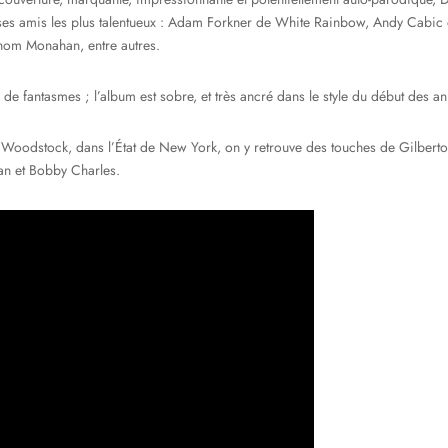
 ses amis les plus talentueux : Adam Forkner de White Rainbow, Andy Cabic d
Thom Monahan, entre autres.
 de fantasmes ; l’album est sobre, et très ancré dans le style du début des a
de Woodstock, dans l’État de New York, on y retrouve des touches de Gilbert
n et Bobby Charles.