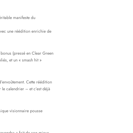
ritable manifeste du
avec une réédition enrichie de
le bonus (pressé en Clear Green
iés, et un « smash hit »
’envoûtement. Cette réédition
le calendrier – et c’est déjà
sique visionnaire pousse
evendra a fait de son mieux