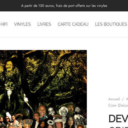
A partir de 150 euros, frais de port offerts sur les vinyles
HIFI
VINYLES
LIVRES
CARTE CADEAU
LES BOUTIQUES
Accueil
/
A
Crow (Delux
DEV