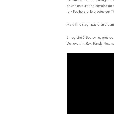
pour s’entourer de certains de
folk Feathers et le producteur 
Mais il ne s’agit pas d’un album
Enregistré à Bearsville, près 
Donovan, T. Rex, Randy Newma