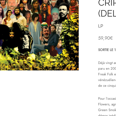
CRI
(DE
LP
59,90
€
SORTIE LE 
Déjà vingt 
paru en 200
Freak Folk e
vénézuélien-
de ce cinqu
Pour l’occas
Flowers, ag
Green Smoke
démos inédit