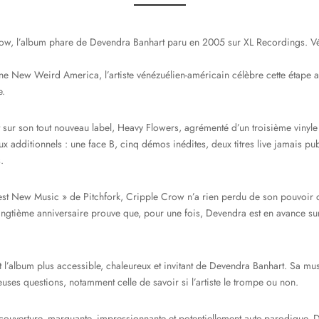
ow, l’album phare de Devendra Banhart paru en 2005 sur XL Recordings. Vé
cène New Weird America, l’artiste vénézuélien-américain célèbre cette étape 
e.
t sur son tout nouveau label, Heavy Flowers, agrémenté d’un troisième viny
additionnels : une face B, cinq démos inédites, deux titres live jamais publ
.
Best New Music » de Pitchfork, Cripple Crow n’a rien perdu de son pouvoir d
vingtième anniversaire prouve que, pour une fois, Devendra est en avance sur 
l’album plus accessible, chaleureux et invitant de Devendra Banhart. Sa mu
uses questions, notamment celle de savoir si l’artiste le trompe ou non.
uverture, marquante, impressionnante et potentiellement auto-parodique, D