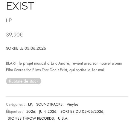
EXIST
& HIP-HOP
LP
39,90
€
 & MUSIQUES IMPROVISEES
SORTIE LE 05.06.2026
QUES DU MONDE
BLARF, le projet musical d’Eric André, revient avec son nouvel album
NDTRACKS
Film Scores for Films That Don’t Exist, qui sortira le 1er mai.
QUE CLASSIQUE
Rupture de stock
UAIRE DAY 2025
Catégories :
LP
,
SOUNDTRACKS
,
Vinyles
Étiquettes :
2026
,
JUIN 2026
,
SORTIES DU 05/06/2026
,
STONES THROW RECORDS
,
U.S.A.