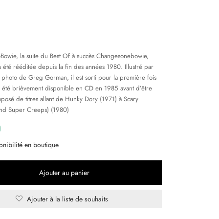
owie, la suite du Best Of à succès Changesonebowie,
is été rééditée depuis la fin des années 1980. Illustré par
photo de Greg Gorman, il est sorti pour la première fois
a été brièvement disponible en CD en 1985 avant d’être
posé de titres allant de Hunky Dory (1971) à Scary
nd Super Creeps) (1980)
onibilité en boutique
Ajouter au panier
Ajouter à la liste de souhaits