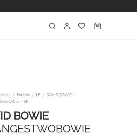
ccueil
/
Formats
/
LP
/
DAVID BOWIE –
WOBOWIE – LP
ID BOWIE
ANGESTWOBOWIE