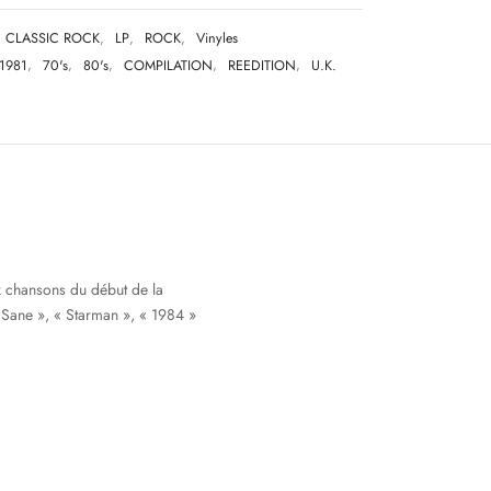
CLASSIC ROCK
,
LP
,
ROCK
,
Vinyles
1981
,
70's
,
80's
,
COMPILATION
,
REEDITION
,
U.K.
x chansons du début de la
 Sane », « Starman », « 1984 »