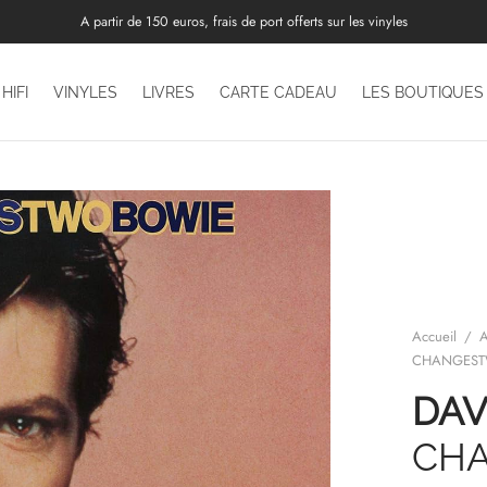
A partir de 150 euros, frais de port offerts sur les vinyles
HIFI
VINYLES
LIVRES
CARTE CADEAU
LES BOUTIQUES
Accueil
/
A
CHANGEST
DAV
CH