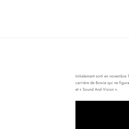
Initialement sorti en novembre
carrière de Bowie qui ne figura
et « Sound And Vision ».