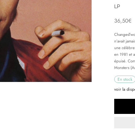
LP
36,50
€
ChangesTwoB
n’avait jama
une célèbre 
en 1981 et 
épuisé. Com
Monsters (A
En stock
voir la disp