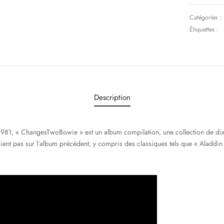
Catégories :
Étiquettes :
Description
 1981, « ChangesTwoBowie » est un album compilation, une collection de di
ient pas sur l’album précédent, y compris des classiques tels que « Aladdin