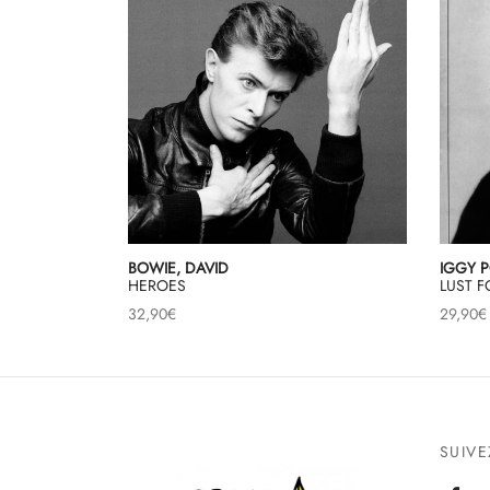
BOWIE, DAVID
IGGY 
HEROES
LUST F
32,90
€
29,90
€
SUIV