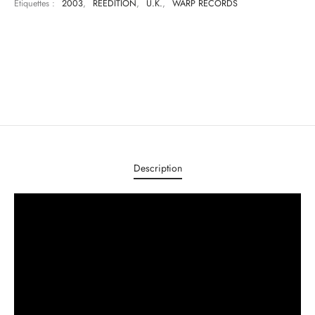
Étiquettes :
2003
,
REEDITION
,
U.K.
,
WARP RECORDS
Description