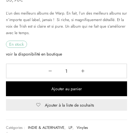
& HIP-HOP
L’un des meilleurs albums de Warp. En fait, l’un des meilleurs albums sur
n’importe quel label, jamais ! Si riche, si magnifiquement détaillé. Et la
voix de Trish est si claire et si pure. Un album qui ne fait que s’améliorer
avec le temps.
 & MUSIQUES IMPROVISEES
En stock
QUES DU MONDE
voir la disponibilité en boutique
NDTRACKS
QUE CLASSIQUE
Ajouter au panier
UAIRE DAY 2025
Ajouter à la liste de souhaits
Catégories :
INDIE & ALTERNATIVE
,
LP
,
Vinyles