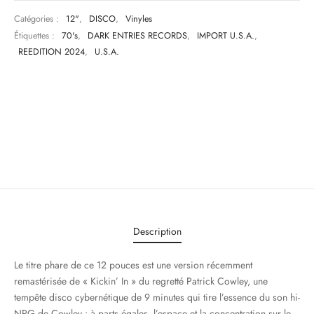
Catégories :
12"
,
DISCO
,
Vinyles
Étiquettes :
70's
,
DARK ENTRIES RECORDS
,
IMPORT U.S.A.
,
REEDITION 2024
,
U.S.A.
Description
Le titre phare de ce 12 pouces est une version récemment
remastérisée de « Kickin’ In » du regretté Patrick Cowley, une
tempête disco cybernétique de 9 minutes qui tire l’essence du son hi-
NRG de Cowley : à parts égales, l’espace et la concentration sur le