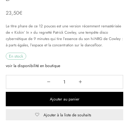
23,50
€
& HIP-HOP
Le titre phare de ce 12 pouces est une version récemment remastérisée
de « Kickin’ In » du regretté Patrick Cowley, une tempête disco
 & MUSIQUES IMPROVISEES
cybernétique de 9 minutes qui tire l’essence du son hi-NRG de Cowley :
à parts égales, l’espace et la concentration sur le dancefloor.
QUES DU MONDE
En stock
NDTRACKS
voir la disponibilité en boutique
QUE CLASSIQUE
UAIRE DAY 2025
Ajouter au panier
Ajouter à la liste de souhaits