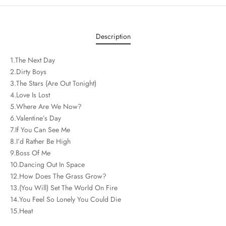
Description
1.The Next Day
2.Dirty Boys
3.The Stars (Are Out Tonight)
4.Love Is Lost
5.Where Are We Now?
6.Valentine’s Day
7.If You Can See Me
8.I’d Rather Be High
9.Boss Of Me
10.Dancing Out In Space
12.How Does The Grass Grow?
13.(You Will) Set The World On Fire
14.You Feel So Lonely You Could Die
15.Heat