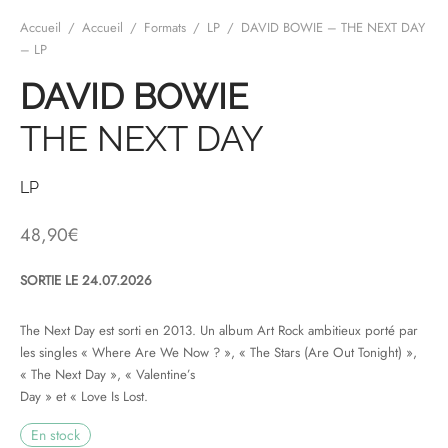
Accueil
/
Accueil
/
Formats
/
LP
/
DAVID BOWIE – THE NEXT DAY
& HIP-HOP
– LP
DAVID BOWIE
THE NEXT DAY
 & MUSIQUES IMPROVISEES
QUES DU MONDE
LP
NDTRACKS
48,90
€
QUE CLASSIQUE
SORTIE LE 24.07.2026
UAIRE DAY 2025
The Next Day est sorti en 2013. Un album Art Rock ambitieux porté par
les singles « Where Are We Now ? », « The Stars (Are Out Tonight) »,
« The Next Day », « Valentine’s
Day » et « Love Is Lost.
En stock