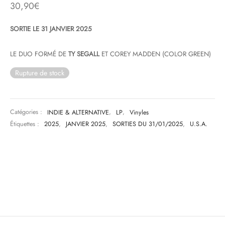
30,90
€
& HIP-HOP
SORTIE LE 31 JANVIER 2025
LE DUO FORMÉ DE
TY SEGALL
ET COREY MADDEN (COLOR GREEN)
 & MUSIQUES IMPROVISEES
Rupture de stock
QUES DU MONDE
NDTRACKS
Catégories :
INDIE & ALTERNATIVE
,
LP
,
Vinyles
Étiquettes :
2025
,
JANVIER 2025
,
SORTIES DU 31/01/2025
,
U.S.A.
QUE CLASSIQUE
UAIRE DAY 2025