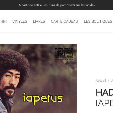
A partir de 150 euros, frais de port offerts sur les vinyles
HIFI
VINYLES
LIVRES
CARTE CADEAU
LES BOUTIQUES
Accueil
/
A
HAD
IAP