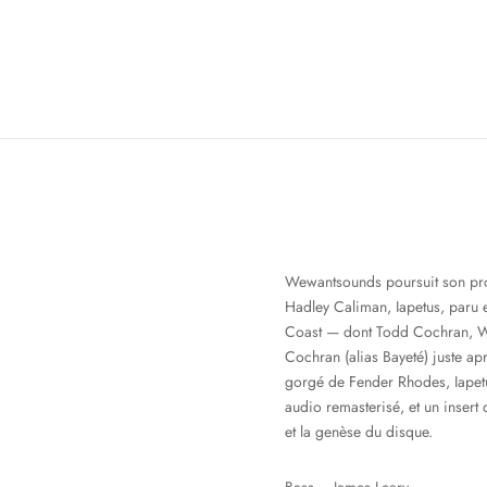
Wewantsounds poursuit son pro
Hadley Caliman, Iapetus, paru 
Coast — dont Todd Cochran, Wo
Cochran (alias Bayeté) juste ap
gorgé de Fender Rhodes, Iapetus
audio remasterisé, et un inser
et la genèse du disque.
Bass – James Leary