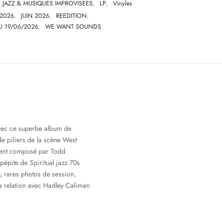
JAZZ & MUSIQUES IMPROVISEES
,
LP
,
Vinyles
2026
,
JUIN 2026
,
REEDITION
,
U 19/06/2026
,
WE WANT SOUNDS
vec ce superbe album de
e piliers de la scène West
ment composé par Todd
épite de Spiritual jazz 70s
, rares photos de session,
a relation avec Hadley Caliman