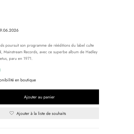
19.06.2026
s poursuit son programme de rééditions du label culte
, Mainstream Records, avec ce superbe album de Hadley
etus, paru en 1971.
onibilité en boutique
Ajouter au panier
Ajouter à la liste de souhaits