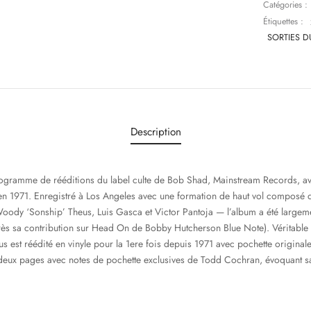
Catégories :
Étiquettes :
SORTIES D
Description
gramme de rééditions du label culte de Bob Shad, Mainstream Records, a
en 1971. Enregistré à Los Angeles avec une formation de haut vol composé d
ody ‘Sonship’ Theus, Luis Gasca et Victor Pantoja — l’album a été large
rès sa contribution sur Head On de Bobby Hutcherson Blue Note). Véritable p
 est réédité en vinyle pour la 1ere fois depuis 1971 avec pochette originale
t deux pages avec notes de pochette exclusives de Todd Cochran, évoquant s