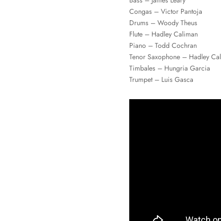
Congas – Victor Pantoja
Drums – Woody Theus
Flute – Hadley Caliman
Piano – Todd Cochran
Tenor Saxophone – Hadley Ca
Timbales – Hungria Garcia
Trumpet – Luis Gasca