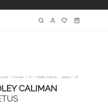
ccueil
/
Formats
/
LP
/
Hadley Caliman – Iapetus – LP
LEY CALIMAN
ETUS