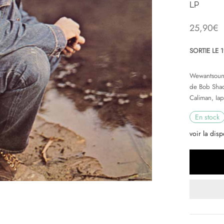
LP
25,90
€
SORTIE LE 
Wewantsound
de Bob Shad
Caliman, Iap
En stock
voir la disp