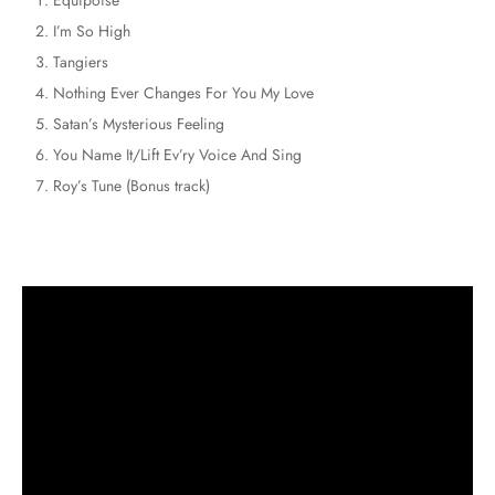
I’m So High
Tangiers
Nothing Ever Changes For You My Love
Satan’s Mysterious Feeling
You Name It/Lift Ev’ry Voice And Sing
Roy’s Tune (Bonus track)