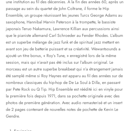
une institution au fil des décennies. À la fin des années 60, après un
passage au sein du quartet de John Coltrane, il forme le Hip
Ensemble, un groupe réunissant les jeunes Turcs George Adams au
saxophone, Hannibal Marvin Peterson à la trompette, le bassiste
japonais Teruo Nakamura, Lawrence Killian aux percussions ainsi
que le pianiste allemand Carl Schroeder au Fender Rhodes. L’album
est un superbe mélange de jazz funk et de spiritual jazz mettant en
avant son jeu de batterie puissant et sa créativité. Wewantsounds a
ajouté un titre bonus, « Roy’s Tune, » enregistré lors de la même
session, mais qui n’avait pas été inclus sur l’album original. Le
morceau est un autre superbe breakbeat qui n’a étrangement jamais
été samplé même si Roy Haynes est apparu au fil des années sur de
nombreux classiques du hip-hop de De La Soul à Dilla, en passant
par Pete Rock ou Q Tip. Hip Ensemble est réédité ici en vinyle pour
la première fois depuis 1971, dans sa pochette originale avec des
photos de première génération. Avec audio remasterisé et un insert
de 2 pages contenant de nouvelles notes de pochette de Kevin Le
Gendre.
Equipoise