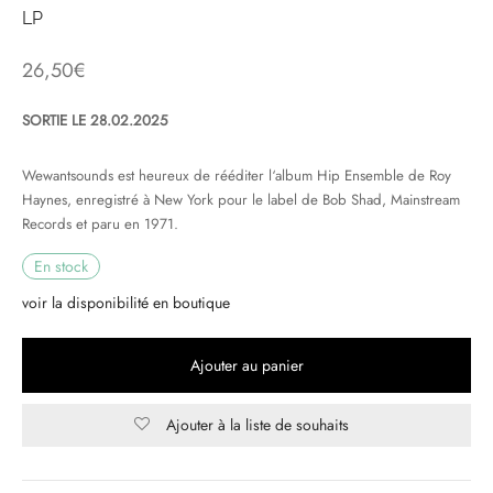
LP
& HIP-HOP
26,50
€
SORTIE LE 28.02.2025
 & MUSIQUES IMPROVISEES
Wewantsounds est heureux de rééditer l‘album Hip Ensemble de Roy
QUES DU MONDE
Haynes, enregistré à New York pour le label de Bob Shad, Mainstream
Records et paru en 1971.
NDTRACKS
En stock
QUE CLASSIQUE
voir la disponibilité en boutique
UAIRE DAY 2025
Ajouter au panier
Ajouter à la liste de souhaits