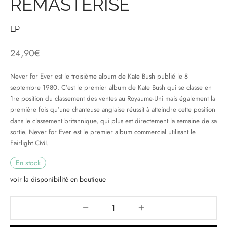
REMASTERISE
& HIP-HOP
LP
24,90
€
 & MUSIQUES IMPROVISEES
Never for Ever est le troisième album de Kate Bush publié le 8
septembre 1980. C’est le premier album de Kate Bush qui se classe en
QUES DU MONDE
1re position du classement des ventes au Royaume-Uni mais également la
NDTRACKS
première fois qu’une chanteuse anglaise réussit à atteindre cette position
dans le classement britannique, qui plus est directement la semaine de sa
QUE CLASSIQUE
sortie. Never for Ever est le premier album commercial utilisant le
Fairlight CMI.
UAIRE DAY 2025
En stock
voir la disponibilité en boutique