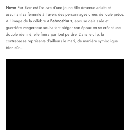
Never For Ever
est l’œuvre d’une jeune fille devenue adulte et
assumant sa féminité à travers des personnages crées de toute pièce.
A l’image de la célèbre
« Babooshka »,
épouse délaissée et
guerrière vengeresse souhaitant piéger son époux en se créant une
double identité, elle finira par tout perdre. Dans le clip, la
contrebasse représente d’ailleurs le mari, de manière symbolique
bien sûr…