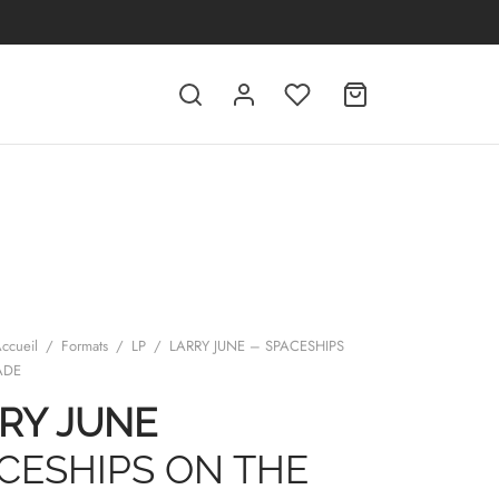
ccueil
/
Formats
/
LP
/
LARRY JUNE – SPACESHIPS
ADE
RY JUNE
CESHIPS ON THE