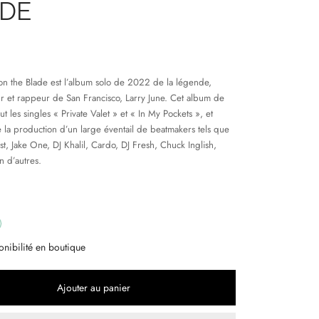
DE
on the Blade est l’album solo de 2022 de la légende,
r et rappeur de San Francisco, Larry June. Cet album de
lut les singles « Private Valet » et « In My Pockets », et
 la production d’un large éventail de beatmakers tels que
t, Jake One, DJ Khalil, Cardo, DJ Fresh, Chuck Inglish,
n d’autres.
onibilité en boutique
Ajouter au panier