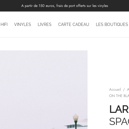
A partir de 150 euros, frais de port offerts sur les vinyles
HIFI
VINYLES
LIVRES
CARTE CADEAU
LES BOUTIQUES
Accueil
/
A
ON THE BL
LAR
SPA