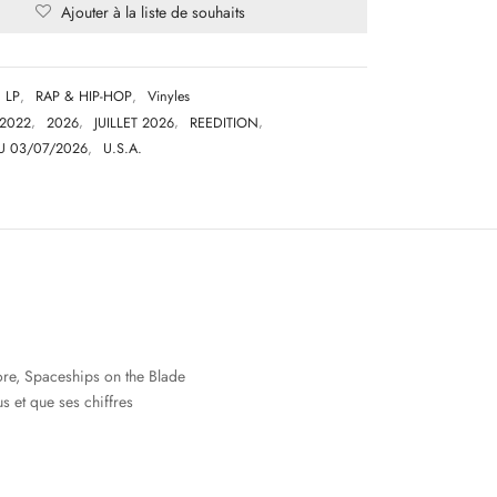
Ajouter à la liste de souhaits
LP
,
RAP & HIP-HOP
,
Vinyles
2022
,
2026
,
JUILLET 2026
,
REEDITION
,
U 03/07/2026
,
U.S.A.
ore, Spaceships on the Blade
s et que ses chiffres