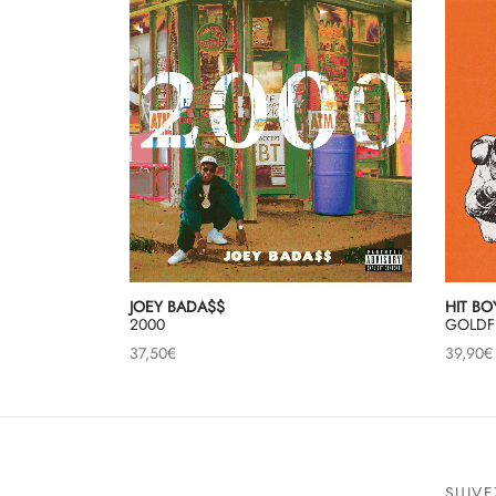
HIT BO
JOEY BADA$$
GOLDFI
2000
39,90
€
37,50
€
SUIV