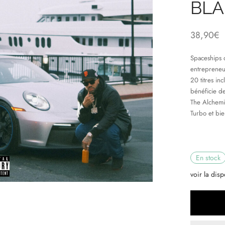
BLA
38,90
€
Spaceships 
entrepreneu
20 titres inc
bénéficie de
The Alchemis
Turbo et bie
En stock
voir la disp