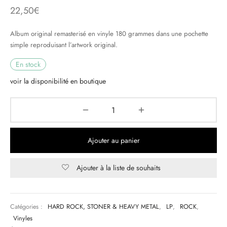
22,50
€
& HIP-HOP
Album original remasterisé en vinyle 180 grammes dans une pochette
simple reproduisant l’artwork original.
En stock
 & MUSIQUES IMPROVISEES
voir la disponibilité en boutique
QUES DU MONDE
NDTRACKS
QUE CLASSIQUE
Ajouter au panier
UAIRE DAY 2025
Ajouter à la liste de souhaits
Catégories :
HARD ROCK, STONER & HEAVY METAL
,
LP
,
ROCK
,
Vinyles