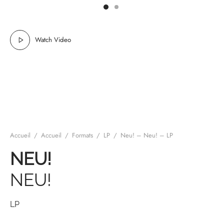
mplificateurs Phono
ENT & MINIMALISTE
MBRE 2026
IES DU 30/10/2026
REGGAE SKA
s Casques
 & NEW WAVE
ICA
Watch Video
teurs bluetooth
 & AMERICANA
N ORIENT & MAGHREB
ntes
AGE ROCK
es
SIC ROCK
ien
CHY BUT CHIC
Accueil
/
Accueil
/
Formats
/
LP
/
Neu! – Neu! – LP
soires
IN & RAP FRANCAIS
NEU!
K
NEU!
 ROCK, STONER & HEAVY METAL
QUES ELECTRONIQUES
LP