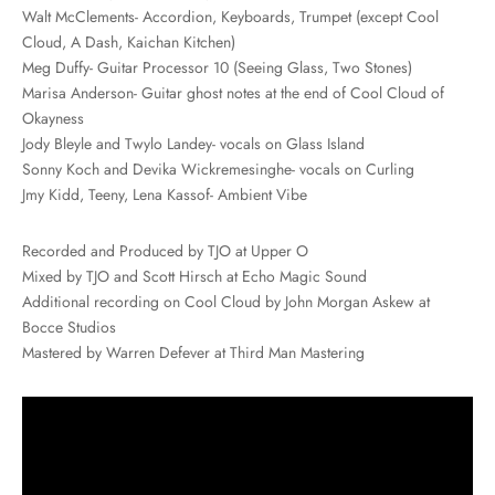
Walt McClements- Accordion, Keyboards, Trumpet (except Cool
Cloud, A Dash, Kaichan Kitchen)
Meg Duffy- Guitar Processor 10 (Seeing Glass, Two Stones)
Marisa Anderson- Guitar ghost notes at the end of Cool Cloud of
Okayness
Jody Bleyle and Twylo Landey- vocals on Glass Island
Sonny Koch and Devika Wickremesinghe- vocals on Curling
Jmy Kidd, Teeny, Lena Kassof- Ambient Vibe
Recorded and Produced by TJO at Upper O
Mixed by TJO and Scott Hirsch at Echo Magic Sound
Additional recording on Cool Cloud by John Morgan Askew at
Bocce Studios
Mastered by Warren Defever at Third Man Mastering