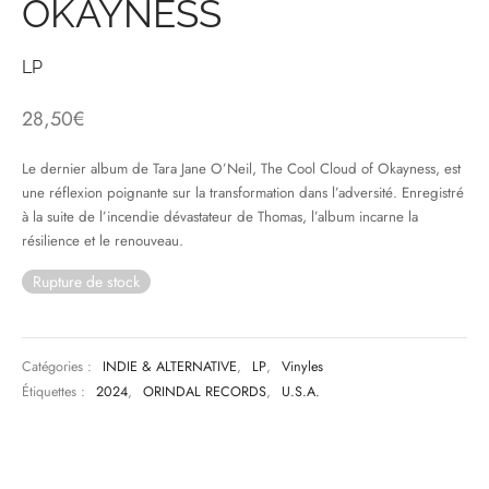
OKAYNESS
& HIP-HOP
LP
28,50
€
 & MUSIQUES IMPROVISEES
Le dernier album de Tara Jane O’Neil, The Cool Cloud of Okayness, est
QUES DU MONDE
une réflexion poignante sur la transformation dans l’adversité. Enregistré
à la suite de l’incendie dévastateur de Thomas, l’album incarne la
NDTRACKS
résilience et le renouveau.
Rupture de stock
QUE CLASSIQUE
UAIRE DAY 2025
Catégories :
INDIE & ALTERNATIVE
,
LP
,
Vinyles
Étiquettes :
2024
,
ORINDAL RECORDS
,
U.S.A.