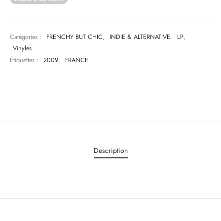
& HIP-HOP
Catégories :
FRENCHY BUT CHIC
,
INDIE & ALTERNATIVE
,
LP
,
Vinyles
Étiquettes :
2009
,
FRANCE
 & MUSIQUES IMPROVISEES
QUES DU MONDE
NDTRACKS
QUE CLASSIQUE
UAIRE DAY 2025
Description