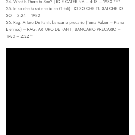
24. What Is There to See? | IO E CATERINA – 4:18 – 1980 ***
25. Io so che tu sai che io so (Titoli) | IO SO CHE TU SAI CHE IO
SO – 3:24 – 1982
26. Rag. Arturo De Fanti, bancario precario (Tema Valzer – Piano
Elettrico) – RAG. ARTURO DE FANTI, BANCARIO PRECARIO –
1980 – 2:32 °°