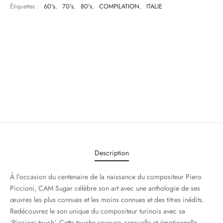
Étiquettes :
60's
,
70's
,
80's
,
COMPILATION
,
ITALIE
Description
À l’occasion du centenaire de la naissance du compositeur Piero
Piccioni, CAM Sugar célèbre son art avec une anthologie de ses
œuvres les plus connues et les moins connues et des titres inédits.
Redécouvrez le son unique du compositeur turinois avec sa
‘Piccioni touch‘. Cette touche soyeuse, sensuelle et émotionnelle,