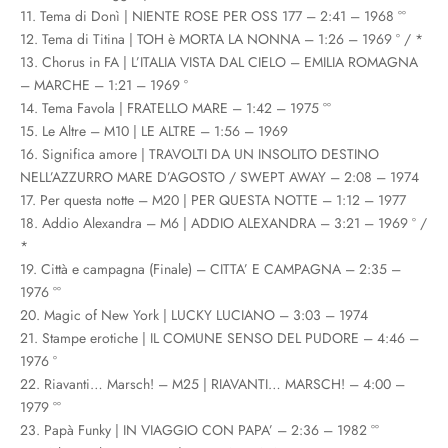
11. Tema di Donì | NIENTE ROSE PER OSS 177 – 2:41 – 1968 °°
12. Tema di Titina | TOH è MORTA LA NONNA – 1:26 – 1969 ° / *
13. Chorus in FA | L’ITALIA VISTA DAL CIELO – EMILIA ROMAGNA
– MARCHE – 1:21 – 1969 °
14. Tema Favola | FRATELLO MARE – 1:42 – 1975 °°
15. Le Altre – M10 | LE ALTRE – 1:56 – 1969
16. Significa amore | TRAVOLTI DA UN INSOLITO DESTINO
NELL’AZZURRO MARE D’AGOSTO / SWEPT AWAY – 2:08 – 1974
17. Per questa notte – M20 | PER QUESTA NOTTE – 1:12 – 1977
18. Addio Alexandra – M6 | ADDIO ALEXANDRA – 3:21 – 1969 ° /
*
19. Città e campagna (Finale) – CITTA’ E CAMPAGNA – 2:35 –
1976 °°
20. Magic of New York | LUCKY LUCIANO – 3:03 – 1974
21. Stampe erotiche | IL COMUNE SENSO DEL PUDORE – 4:46 –
1976 °
22. Riavanti… Marsch! – M25 | RIAVANTI… MARSCH! – 4:00 –
1979 °°
23. Papà Funky | IN VIAGGIO CON PAPA’ – 2:36 – 1982 °°