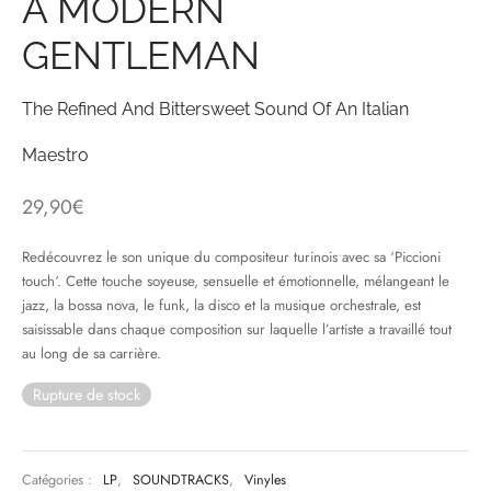
A MODERN
GENTLEMAN
& HIP-HOP
The Refined And Bittersweet Sound Of An Italian
 & MUSIQUES IMPROVISEES
Maestro
QUES DU MONDE
29,90
€
NDTRACKS
Redécouvrez le son unique du compositeur turinois avec sa ‘Piccioni
touch‘. Cette touche soyeuse, sensuelle et émotionnelle, mélangeant le
QUE CLASSIQUE
jazz, la bossa nova, le funk, la disco et la musique orchestrale, est
UAIRE DAY 2025
saisissable dans chaque composition sur laquelle l’artiste a travaillé tout
au long de sa carrière.
Rupture de stock
Catégories :
LP
,
SOUNDTRACKS
,
Vinyles