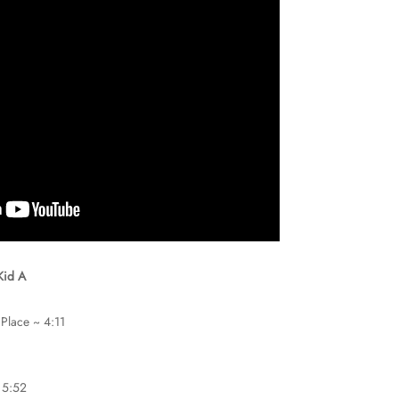
Kid A
 Place ~ 4:11
 5:52