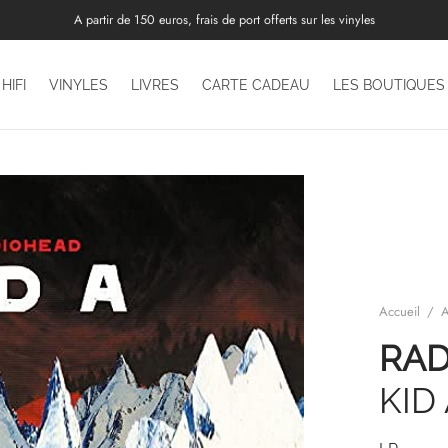
A partir de 150 euros, frais de port offerts sur les vinyles
HIFI
VINYLES
LIVRES
CARTE CADEAU
LES BOUTIQUES
Accueil
/
A
RAD
KID