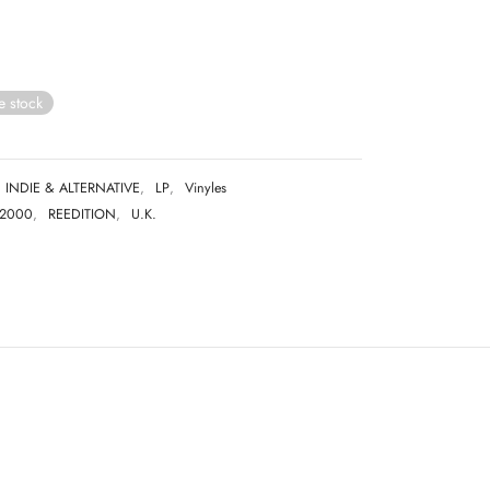
e stock
INDIE & ALTERNATIVE
,
LP
,
Vinyles
2000
,
REEDITION
,
U.K.