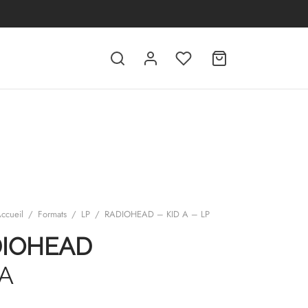
ccueil
/
Formats
/
LP
/
RADIOHEAD – KID A – LP
IOHEAD
 A