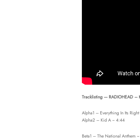
Tracklisting — RADIOHEAD – 
Alpha1 – Everything In Its Right
Alpha2 – Kid A ~ 4:44
Beta1 – The National Anthem ~