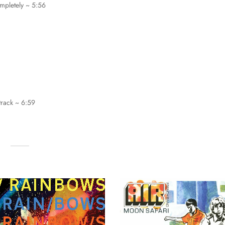
pletely ~ 5:56
track ~ 6:59
…