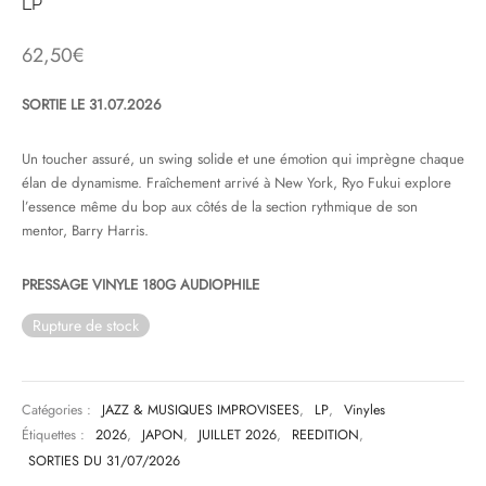
LP
& HIP-HOP
62,50
€
SORTIE LE 31.07.2026
 & MUSIQUES IMPROVISEES
Un toucher assuré, un swing solide et une émotion qui imprègne chaque
élan de dynamisme. Fraîchement arrivé à New York, Ryo Fukui explore
QUES DU MONDE
l’essence même du bop aux côtés de la section rythmique de son
mentor, Barry Harris.
NDTRACKS
QUE CLASSIQUE
PRESSAGE VINYLE 180G AUDIOPHILE
Rupture de stock
UAIRE DAY 2025
Catégories :
JAZZ & MUSIQUES IMPROVISEES
,
LP
,
Vinyles
Étiquettes :
2026
,
JAPON
,
JUILLET 2026
,
REEDITION
,
SORTIES DU 31/07/2026