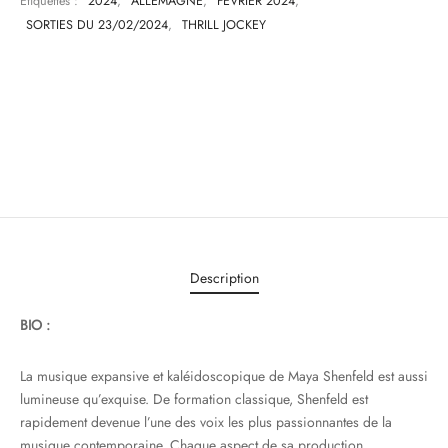
Étiquettes :
2024
,
ALLEMAGNE
,
FEVRIER 2024
,
SORTIES DU 23/02/2024
,
THRILL JOCKEY
Description
BIO :
La musique expansive et kaléidoscopique de Maya Shenfeld est aussi
lumineuse qu’exquise. De formation classique, Shenfeld est
rapidement devenue l’une des voix les plus passionnantes de la
musique contemporaine. Chaque aspect de sa production