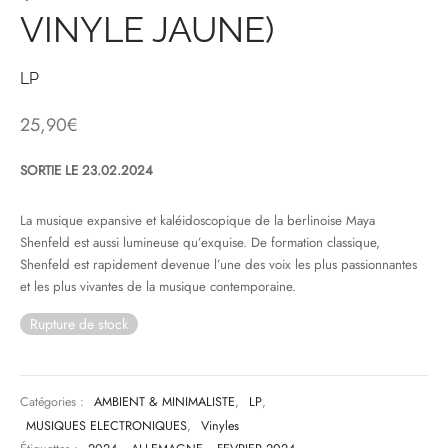
VINYLE JAUNE)
& HIP-HOP
LP
25,90
€
 & MUSIQUES IMPROVISEES
SORTIE LE 23.02.2024
QUES DU MONDE
NDTRACKS
La musique expansive et kaléidoscopique de la berlinoise Maya
Shenfeld est aussi lumineuse qu’exquise. De formation classique,
QUE CLASSIQUE
Shenfeld est rapidement devenue l’une des voix les plus passionnantes
et les plus vivantes de la musique contemporaine.
UAIRE DAY 2025
Rupture de stock
Catégories :
AMBIENT & MINIMALISTE
,
LP
,
MUSIQUES ELECTRONIQUES
,
Vinyles