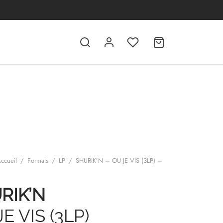
ccueil
/
Formats
/
LP
/
SHURIK’N – OU JE VIS (3LP) –
RIK’N
E VIS (3LP)