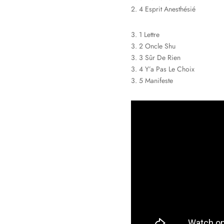
2. 4 Esprit Anesthésié
3. 1 Lettre
3. 2 Oncle Shu
3. 3 Sûr De Rien
3. 4 Y’a Pas Le Choix
3. 5 Manifeste