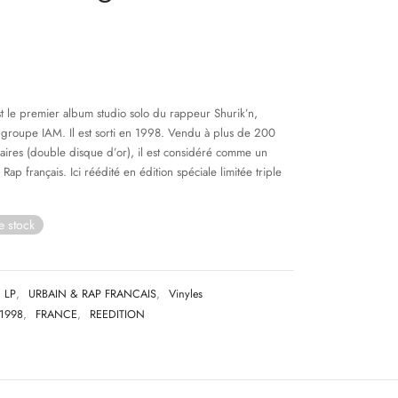
st le premier album studio solo du rappeur Shurik’n,
roupe IAM. Il est sorti en 1998. Vendu à plus de 200
ires (double disque d’or), il est considéré comme un
Rap français. Ici réédité en édition spéciale limitée triple
e stock
LP
,
URBAIN & RAP FRANCAIS
,
Vinyles
1998
,
FRANCE
,
REEDITION