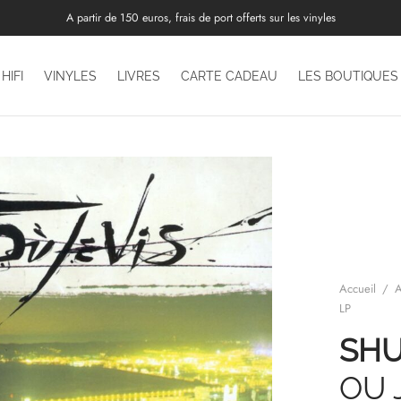
A partir de 150 euros, frais de port offerts sur les vinyles
HIFI
VINYLES
LIVRES
CARTE CADEAU
LES BOUTIQUES
Accueil
/
A
LP
SHU
OU J