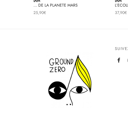
IAM
IAM
… DE LA PLANETE MARS
L’ECO
25,90
€
37,90
€
SUIV