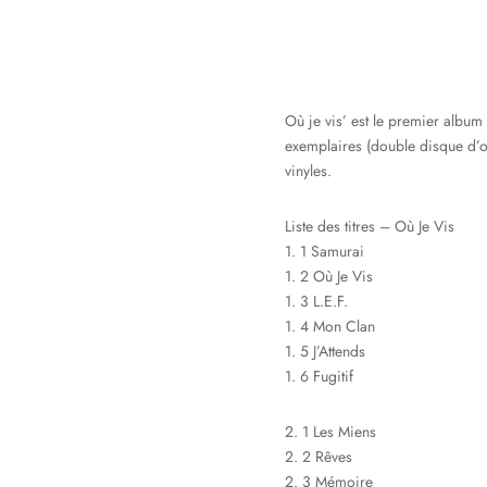
Où je vis’ est le premier albu
exemplaires (double disque d’or
vinyles.
Liste des titres – Où Je Vis
1. 1 Samurai
1. 2 Où Je Vis
1. 3 L.E.F.
1. 4 Mon Clan
1. 5 J’Attends
1. 6 Fugitif
2. 1 Les Miens
2. 2 Rêves
2. 3 Mémoire