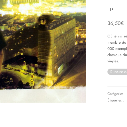
LP
36,50
€
Où je vis’ e
membre du g
000 exempla
classique du 
vinyles.
Rupture d
Catégories :
Étiquettes :