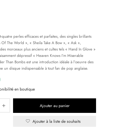
-quatre perles efficaces et parfaites, des singles brillants
s Of The World », « Sheila Take A Bow », « Ask »,
 des morceaux plus anciens et cultes tels « Hand In Glove »
aisamment dépressif « Heaven Knows I’m Miserable
der Than Bombs
est une introduction idéale à l’oeuvre des
e un disque indispensable à tout fan de pop anglaise.
onibilité en boutique
Ajouter au panier
Ajouter à la liste de souhaits