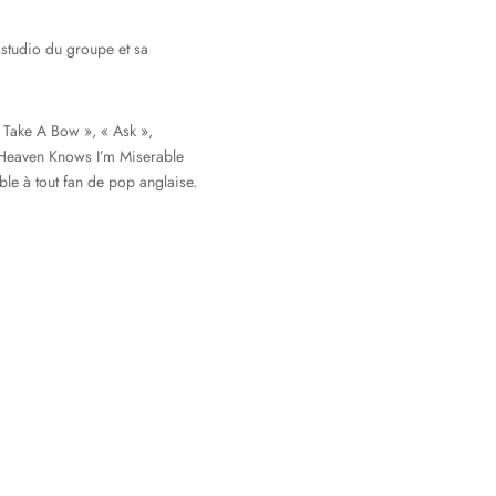
 studio du groupe et sa
la Take A Bow », « Ask »,
« Heaven Knows I’m Miserable
le à tout fan de pop anglaise.