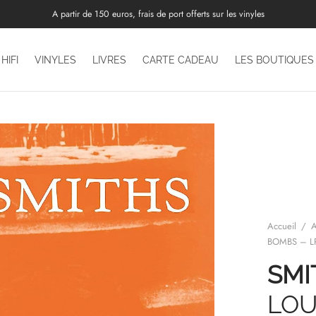
A partir de 150 euros, frais de port offerts sur les vinyles
HIFI
VINYLES
LIVRES
CARTE CADEAU
LES BOUTIQUES
Accueil
/
A
BOMBS – L
SMI
LOU