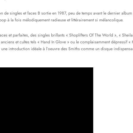
on de singles et faces B sortie en 1987, peu de temps avant le dernier album
e pop à la fois mélodiquement radieuse et littérairement si mélancolique.
caces et parfaites, des singles brillants « Shoplifters Of The World », « Shei
 anciens et cultes tels « Hand In Glove » ou le complaisamment dépressif 
 une introduction idéale à l’oeuvre des Smiths comme un disque indispensab