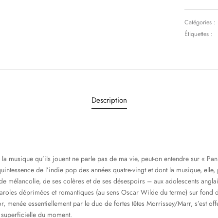
Catégories :
Étiquettes :
Description
la musique qu’ils jouent ne parle pas de ma vie,
peut-on entendre sur « Pani
quintessence de l’indie pop des années quatre-vingt et dont la musique, elle,
 de mélancolie, de ses colères et de ses désespoirs – aux adolescents angla
 paroles déprimées et romantiques (au sens Oscar Wilde du terme) sur fond d
, menée essentiellement par le duo de fortes têtes Morrissey/Marr, s’est offer
superficielle du moment.