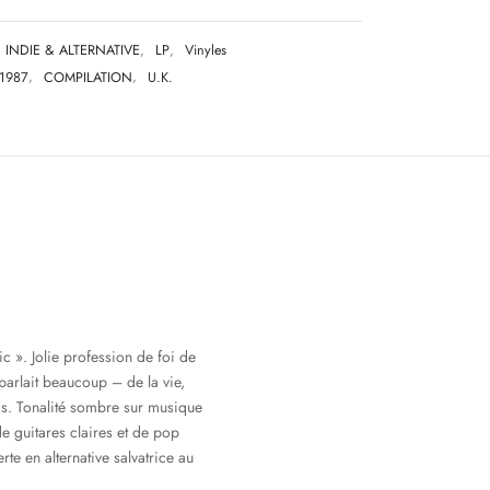
INDIE & ALTERNATIVE
,
LP
,
Vinyles
1987
,
COMPILATION
,
U.K.
c ». Jolie profession de foi de
 parlait beaucoup – de la vie,
is. Tonalité sombre sur musique
e guitares claires et de pop
te en alternative salvatrice au