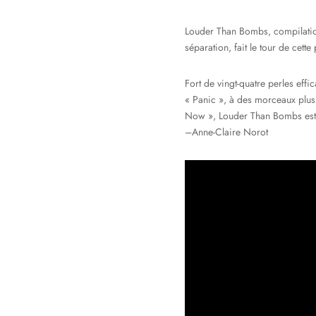
Louder Than Bombs
, compilati
séparation, fait le tour de cett
Fort de vingt-quatre perles effi
« Panic », à des morceaux plus
Now »,
Louder Than Bombs
est
–Anne-Claire Norot