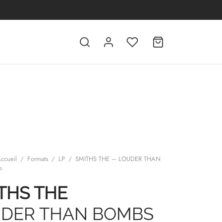
ccueil
/
Formats
/
LP
/
SMITHS THE – LOUDER THAN
P
THS THE
DER THAN BOMBS