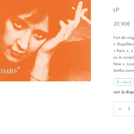
LP
39,90
€
Fort de vingt
« Shoplifter
« Panic », à
ou le compl
Now »,
Lou
Smiths comm
En stock
voir la disp