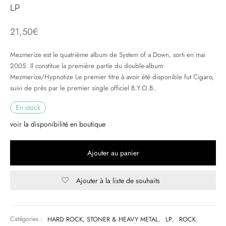
LP
& HIP-HOP
21,50
€
Mezmerize est le quatrième album de System of a Down, sorti en mai
 & MUSIQUES IMPROVISEES
2005. Il constitue la première partie du double-album
Mezmerize/Hypnotize Le premier titre à avoir été disponible fut Cigaro,
QUES DU MONDE
suivi de près par le premier single officiel B.Y.O.B..
En stock
NDTRACKS
voir la disponibilité en boutique
QUE CLASSIQUE
UAIRE DAY 2025
Ajouter au panier
Ajouter à la liste de souhaits
Catégories :
HARD ROCK, STONER & HEAVY METAL
,
LP
,
ROCK
,