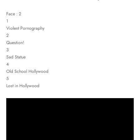
Face : 2
1
Violent Pornography
2
Question!
3
Sad Statue
4
Old School Hollywood
5
Lost in Hollywood