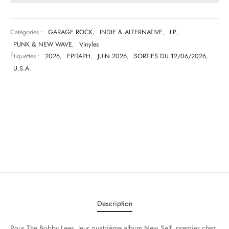
Catégories :
GARAGE ROCK
,
INDIE & ALTERNATIVE
,
LP
,
PUNK & NEW WAVE
,
Vinyles
Étiquettes :
2026
,
EPITAPH
,
JUIN 2026
,
SORTIES DU 12/06/2026
,
U.S.A.
Description
Pour The Bobby Lees, leur quatrième album New Self, premier chez