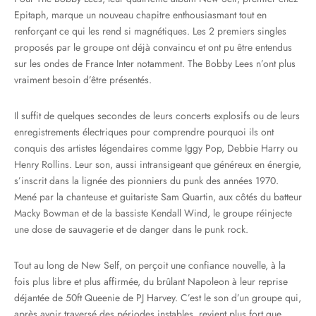
Epitaph, marque un nouveau chapitre enthousiasmant tout en
renforçant ce qui les rend si magnétiques. Les 2 premiers singles
proposés par le groupe ont déjà convaincu et ont pu être entendus
sur les ondes de France Inter notamment. The Bobby Lees n’ont plus
vraiment besoin d’être présentés.
Il suffit de quelques secondes de leurs concerts explosifs ou de leurs
enregistrements électriques pour comprendre pourquoi ils ont
conquis des artistes légendaires comme Iggy Pop, Debbie Harry ou
Henry Rollins. Leur son, aussi intransigeant que généreux en énergie,
s’inscrit dans la lignée des pionniers du punk des années 1970.
Mené par la chanteuse et guitariste Sam Quartin, aux côtés du batteur
Macky Bowman et de la bassiste Kendall Wind, le groupe réinjecte
une dose de sauvagerie et de danger dans le punk rock.
Tout au long de New Self, on perçoit une confiance nouvelle, à la
fois plus libre et plus affirmée, du brûlant Napoleon à leur reprise
déjantée de 50ft Queenie de PJ Harvey. C’est le son d’un groupe qui,
après avoir traversé des périodes instables, revient plus fort que