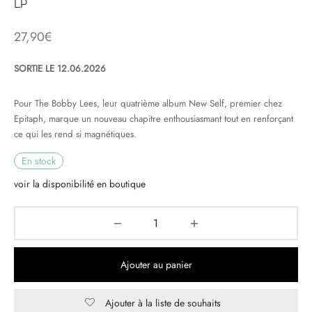
LP
& HIP-HOP
27,90
€
SORTIE LE 12.06.2026
 & MUSIQUES IMPROVISEES
Pour The Bobby Lees, leur quatrième album New Self, premier chez
Epitaph, marque un nouveau chapitre enthousiasmant tout en renforçant
QUES DU MONDE
ce qui les rend si magnétiques.
NDTRACKS
En stock
QUE CLASSIQUE
voir la disponibilité en boutique
UAIRE DAY 2025
Ajouter au panier
Ajouter à la liste de souhaits