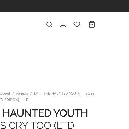
ccueil
/
Formats
/
LP
/
THE HAUNTED YOUTH – BOYS
TD EDITION) – LP
 HAUNTED YOUTH
S CRY TOO (LTD