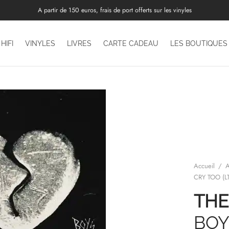
A partir de 150 euros, frais de port offerts sur les vinyles
HIFI
VINYLES
LIVRES
CARTE CADEAU
LES BOUTIQUES
Accueil
/
A
CRY TOO (L
THE
BOY