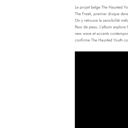
Le projet belge The Haunted Y
The Freak, premier disque deven
On y retrouve la sensibilité mé
fleur de peau. L’album explore l
new wave et accents contempora
confirme The Haunted Youth com