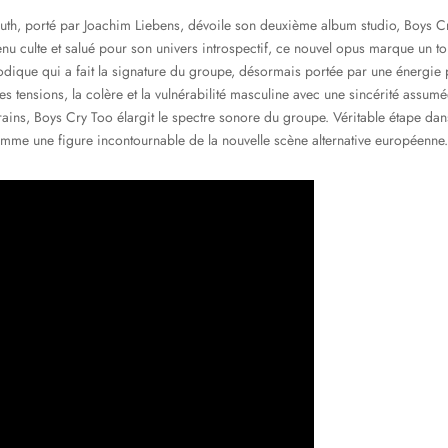
outh, porté par Joachim Liebens, dévoile son deuxième album studio, Boys 
u culte et salué pour son univers introspectif, ce nouvel opus marque un tou
lodique qui a fait la signature du groupe, désormais portée par une énergie p
es tensions, la colère et la vulnérabilité masculine avec une sincérité assumé
ins, Boys Cry Too élargit le spectre sonore du groupe. Véritable étape dans
me une figure incontournable de la nouvelle scène alternative européenne.