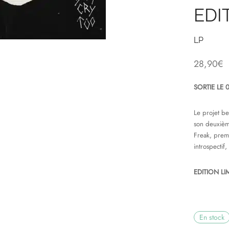
EDI
LP
28,90
€
SORTIE LE 
Le projet b
son deuxièm
Freak, prem
introspectif
EDITION LI
En stock