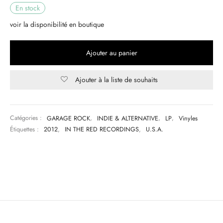
En stock
& HIP-HOP
voir la disponibilité en boutique
Ajouter au panier
 & MUSIQUES IMPROVISEES
Ajouter à la liste de souhaits
QUES DU MONDE
NDTRACKS
Catégories :
GARAGE ROCK
,
INDIE & ALTERNATIVE
,
LP
,
Vinyles
QUE CLASSIQUE
Étiquettes :
2012
,
IN THE RED RECORDINGS
,
U.S.A.
UAIRE DAY 2025