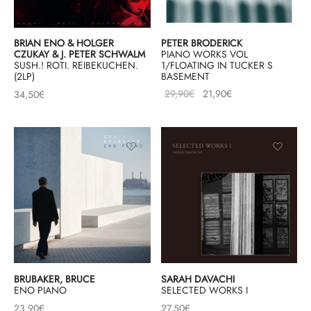
BRIAN ENO & HOLGER
PETER BRODERICK
CZUKAY & J. PETER SCHWALM
PIANO WORKS VOL
SUSH.! ROTI. REIBEKUCHEN.
1/FLOATING IN TUCKER S
(2LP)
BASEMENT
Le prix
Le prix
29,90
€
21,90
€
34,50
€
initial
actuel
était :
est :
29,90€.
21,90€.
BRUBAKER, BRUCE
SARAH DAVACHI
ENO PIANO
SELECTED WORKS I
23,90
€
27,50
€