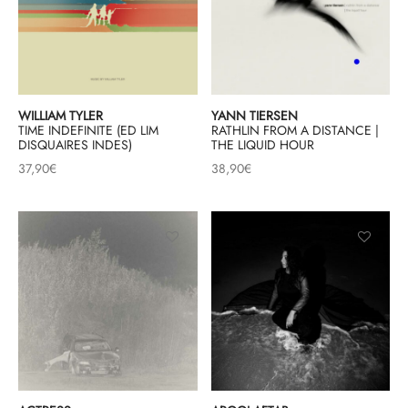
& HIP-HOP
WILLIAM TYLER
YANN TIERSEN
 & MUSIQUES IMPROVISEES
TIME INDEFINITE (ED LIM
RATHLIN FROM A DISTANCE |
DISQUAIRES INDES)
THE LIQUID HOUR
QUES DU MONDE
37,90
€
38,90
€
NDTRACKS
QUE CLASSIQUE
UAIRE DAY 2025