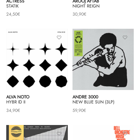
ACTRESS
AROOJ AFTAB
STATIK
NIGHT REIGN
24,50
€
30,90
€
ALVA NOTO
ANDRE 3000
HYBR ID II
NEW BLUE SUN (3LP)
34,90
€
59,90
€