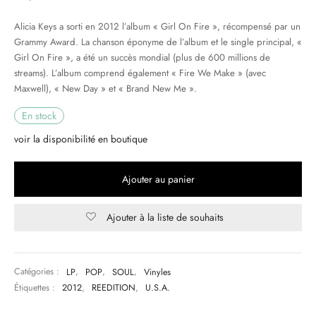
Alicia Keys a sorti en 2012 l’album « Girl On Fire », récompensé par un
& HIP-HOP
Grammy Award. La chanson éponyme de l’album et le single principal, «
Girl On Fire », a été un succès mondial (plus de 600 millions de
streams). L’album comprend également « Fire We Make » (avec
Maxwell), « New Day » et « Brand New Me ».
 & MUSIQUES IMPROVISEES
En stock
QUES DU MONDE
voir la disponibilité en boutique
NDTRACKS
Ajouter au panier
QUE CLASSIQUE
UAIRE DAY 2025
Ajouter à la liste de souhaits
Catégories :
LP
,
POP
,
SOUL
,
Vinyles
Étiquettes :
2012
,
REEDITION
,
U.S.A.