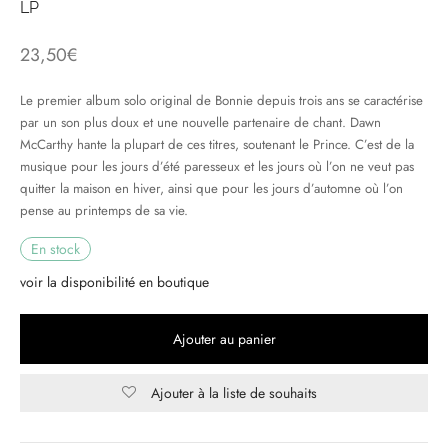
LP
& HIP-HOP
23,50
€
Le premier album solo original de Bonnie depuis trois ans se caractérise
par un son plus doux et une nouvelle partenaire de chant. Dawn
 & MUSIQUES IMPROVISEES
McCarthy hante la plupart de ces titres, soutenant le Prince. C’est de la
musique pour les jours d’été paresseux et les jours où l’on ne veut pas
QUES DU MONDE
quitter la maison en hiver, ainsi que pour les jours d’automne où l’on
pense au printemps de sa vie.
NDTRACKS
En stock
QUE CLASSIQUE
voir la disponibilité en boutique
UAIRE DAY 2025
Ajouter au panier
Ajouter à la liste de souhaits