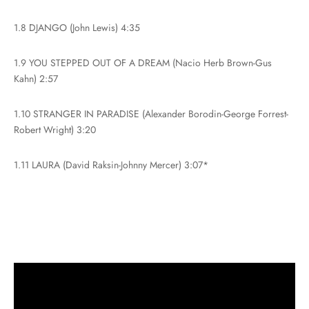
1.8 DJANGO (John Lewis) 4:35
1.9 YOU STEPPED OUT OF A DREAM (Nacio Herb Brown-Gus
Kahn) 2:57
1.10 STRANGER IN PARADISE (Alexander Borodin-George Forrest-
Robert Wright) 3:20
1.11 LAURA (David Raksin-Johnny Mercer) 3:07*