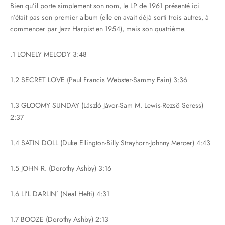
Bien qu’il porte simplement son nom, le LP de 1961 présenté ici
n’était pas son premier album (elle en avait déjà sorti trois autres, à
commencer par Jazz Harpist en 1954), mais son quatrième.
.1 LONELY MELODY 3:48
1.2 SECRET LOVE (Paul Francis Webster-Sammy Fain) 3:36
1.3 GLOOMY SUNDAY (László Jávor-Sam M. Lewis-Rezsö Seress)
2:37
1.4 SATIN DOLL (Duke Ellington-Billy Strayhorn-Johnny Mercer) 4:43
1.5 JOHN R. (Dorothy Ashby) 3:16
1.6 LI’L DARLIN’ (Neal Hefti) 4:31
1.7 BOOZE (Dorothy Ashby) 2:13