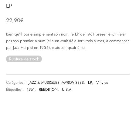
LP
& HIP-HOP
22,90
€
Bien qu’il porte simplement son nom, le LP de 1961 présenté ici n’était
 & MUSIQUES IMPROVISEES
pas son premier album (elle en avait déjà sorti trois autres, à commencer
par Jazz Harpist en 1954), mais son quatrième.
QUES DU MONDE
Rupture de stock
NDTRACKS
QUE CLASSIQUE
Catégories :
JAZZ & MUSIQUES IMPROVISEES
,
LP
,
Vinyles
Étiquettes :
1961
,
REEDITION
,
U.S.A.
UAIRE DAY 2025