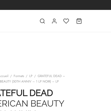
ccueil
/
Formats
/
LP
/
GRATEFUL DEAD –
EAUTY (50TH ANNIV – 1 LP NOIR) – LP
TEFUL DEAD
RICAN BEAUTY