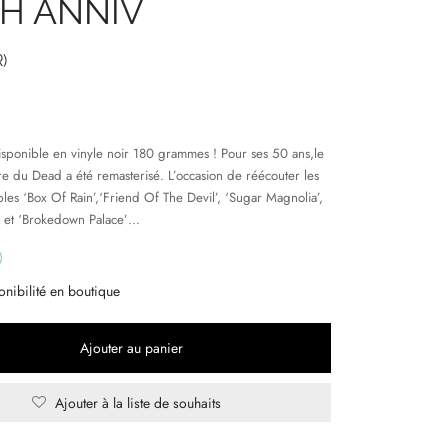
TH ANNIV
)
isponible en vinyle noir 180 grammes ! Pour ses 50 ans,le
e du Dead a été remasterisé. L’occasion de réécouter les
les ‘Box Of Rain’,‘Friend Of The Devil’, ‘Sugar Magnolia’,
 et ‘Brokedown Palace’…
onibilité en boutique
Ajouter au panier
Ajouter à la liste de souhaits