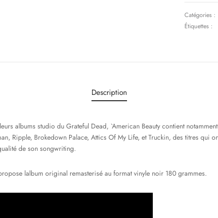
Catégories :
Étiquettes :
Description
eurs albums studio du Grateful Dead, `American Beauty contient notamment
, Ripple, Brokedown Palace, Attics Of My Life, et Truckin, des titres qui o
ualité de son songwriting.
 propose lalbum original remasterisé au format vinyle noir 180 grammes.