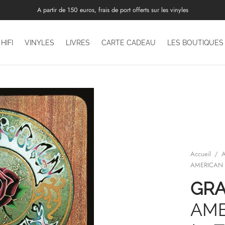
A partir de 150 euros, frais de port offerts sur les vinyles
HIFI
VINYLES
LIVRES
CARTE CADEAU
LES BOUTIQUES
Accueil
/
A
AMERICAN B
GRA
AME