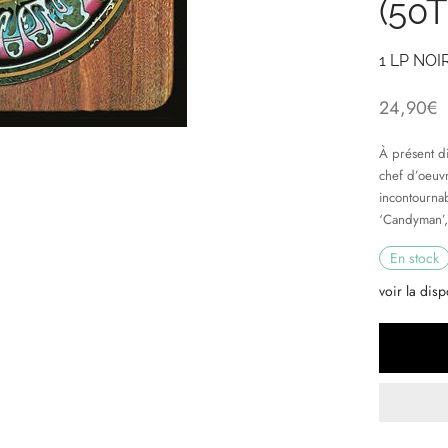
(50
1 LP NOIR
24,90
€
À présent d
chef d’oeuvr
incontournab
‘Candyman’,
En stock
voir la disp