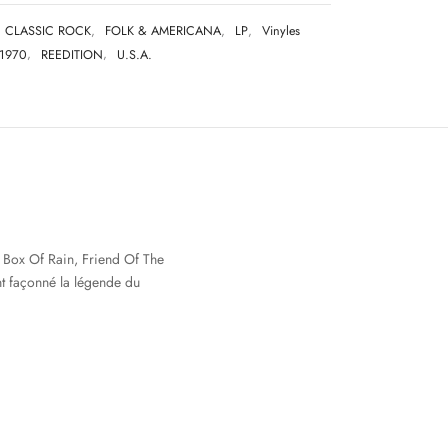
CLASSIC ROCK
,
FOLK & AMERICANA
,
LP
,
Vinyles
1970
,
REEDITION
,
U.S.A.
 Box Of Rain, Friend Of The
nt façonné la légende du