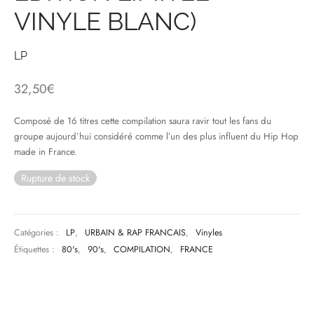
VINYLE BLANC)
& HIP-HOP
LP
32,50
€
 & MUSIQUES IMPROVISEES
QUES DU MONDE
Composé de 16 titres cette compilation saura ravir tout les fans du
groupe aujourd’hui considéré comme l’un des plus influent du Hip Hop
NDTRACKS
made in France.
Rupture de stock
QUE CLASSIQUE
UAIRE DAY 2025
Catégories :
LP
,
URBAIN & RAP FRANCAIS
,
Vinyles
Étiquettes :
80's
,
90's
,
COMPILATION
,
FRANCE