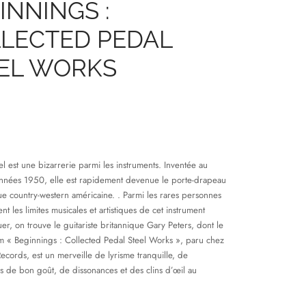
INNINGS :
LECTED PEDAL
EL WORKS
el est une bizarrerie parmi les instruments. Inventée au
nnées 1950, elle est rapidement devenue le porte-drapeau
e country-western américaine. . Parmi les rares personnes
nt les limites musicales et artistiques de cet instrument
ouer, on trouve le guitariste britannique Gary Peters, dont le
m « Beginnings : Collected Pedal Steel Works », paru chez
 Records, est un merveille de lyrisme tranquille, de
s de bon goût, de dissonances et des clins d’œil au