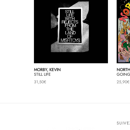
MORBY, KEVIN
NORTH
STILL LIFE
GOING
31,50
€
25,90
€
SUIV