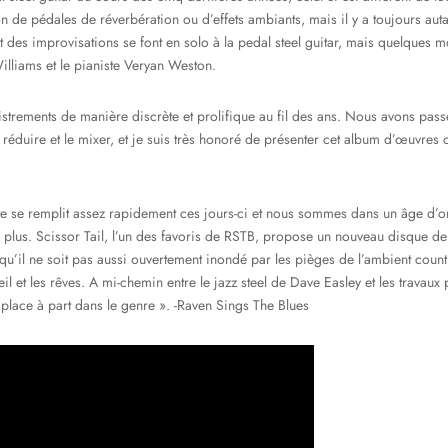
tion de pédales de réverbération ou d’effets ambiants, mais il y a toujours au
t des improvisations se font en solo à la pedal steel guitar, mais quelque
illiams et le pianiste Veryan Weston.
strements de manière discrète et prolifique au fil des ans. Nous avons passé 
éduire et le mixer, et je suis très honoré de présenter cet album d’œuvres c
e se remplit assez rapidement ces jours-ci et nous sommes dans un âge d’or d
 plus. Scissor Tail, l’un des favoris de RSTB, propose un nouveau disque de
 qu’il ne soit pas aussi ouvertement inondé par les pièges de l’ambient count
eil et les rêves. A mi-chemin entre le jazz steel de Dave Easley et les trava
 place à part dans le genre ». -Raven Sings The Blues