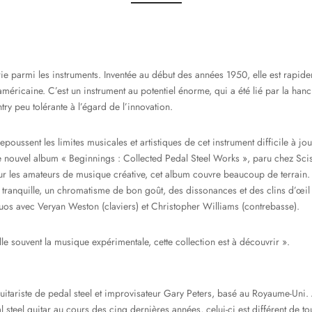
erie parmi les instruments. Inventée au début des années 1950, elle est rapi
méricaine. C’est un instrument au potentiel énorme, qui a été lié par la ha
ry peu tolérante à l’égard de l’innovation.
poussent les limites musicales et artistiques de cet instrument difficile à joue
e nouvel album « Beginnings : Collected Pedal Steel Works », paru chez Sciss
our les amateurs de musique créative, cet album couvre beaucoup de terrain.
tranquille, un chromatisme de bon goût, des dissonances et des clins d’œil 
uos avec Veryan Weston (claviers) et Christopher Williams (contrebasse).
le souvent la musique expérimentale, cette collection est à découvrir ».
tariste de pedal steel et improvisateur Gary Peters, basé au Royaume-Uni. 
 steel guitar au cours des cinq dernières années, celui-ci est différent de 