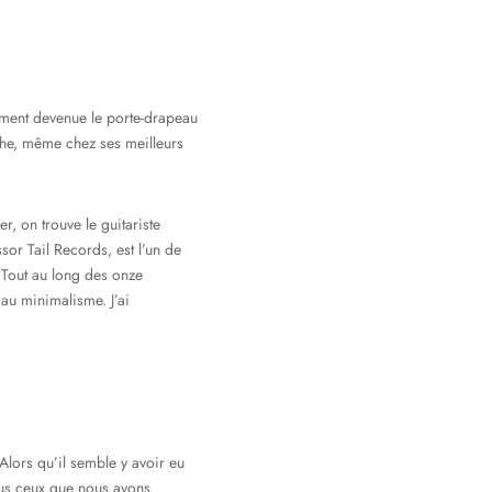
dement devenue le porte-drapeau
nche, même chez ses meilleurs
r, on trouve le guitariste
or Tail Records, est l’un de
 Tout au long des onze
au minimalisme. J’ai
Alors qu’il semble y avoir eu
tous ceux que nous avons