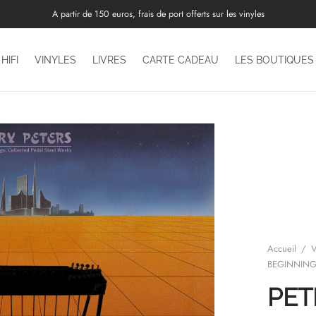
A partir de 150 euros, frais de port offerts sur les vinyles
HIFI
VINYLES
LIVRES
CARTE CADEAU
LES BOUTIQUES
Accueil
/
V
BEGINNING
PET