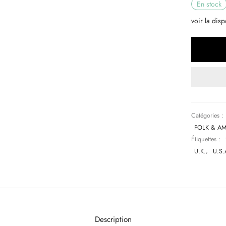
En stock
voir la disp
Catégories :
FOLK & A
Étiquettes :
U.K.
,
U.S.
Description