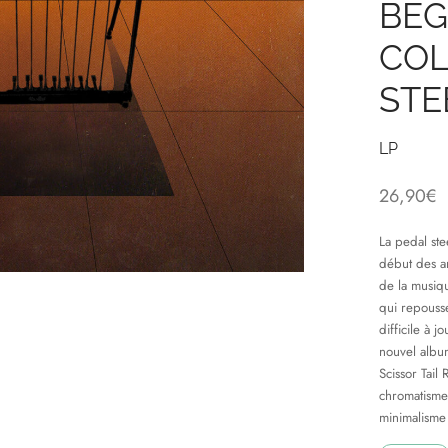
BEG
COL
STE
LP
26,90
€
La pedal ste
début des a
de la musiqu
qui repousse
difficile à j
nouvel albu
Scissor Tail
chromatisme
minimalisme