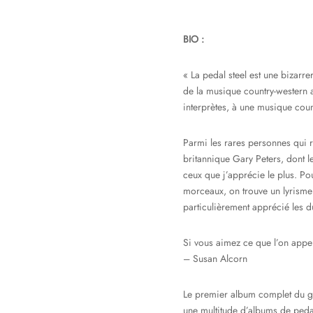
BIO :
« La pedal steel est une bizarr
de la musique country-western a
interprètes, à une musique count
Parmi les rares personnes qui re
britannique Gary Peters, dont l
ceux que j’apprécie le plus. P
morceaux, on trouve un lyrisme 
particulièrement apprécié les d
Si vous aimez ce que l’on appel
– Susan Alcorn
Le premier album complet du gui
une multitude d’albums de pedal