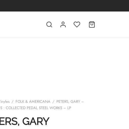
inyles
/
FOLK & AMERICANA
/
PETERS, GARY –
S : COLLECTED PEDAL STEEL WORKS – LP
ERS, GARY