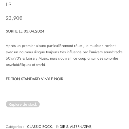
LP
& HIP-HOP
23,90
€
SORTIE LE 05.04.2024
 & MUSIQUES IMPROVISEES
Après un premier album particulièrement réussi, le musicien revient
QUES DU MONDE
avec un nouveau disque toujours très influencé par l’univers soundtracks
60’s/70’s & Library Music, mais s’ouvrant ce coup ci sur des sonorités
NDTRACKS
psychédéliques et world.
QUE CLASSIQUE
EDITION STANDARD VINYLE NOIR
UAIRE DAY 2025
Rupture de stock
Catégories :
CLASSIC ROCK
,
INDIE & ALTERNATIVE
,