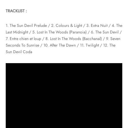
TRACKLIST :
1. The Sun Devil Prelude / 2. Colours & Light / 3. Extra Nuit / 4. The
Last Midnight / 5. Lost In The Woods (Paranoia) / 6. The Sun Devil /
7. Entre chien et loup / 8. Lost In The Woods (Bacchanal) / 9. Seven
Seconds To Sunrise / 10. After The Dawn / 11. Twilight / 12. The
Sun Devil Coda