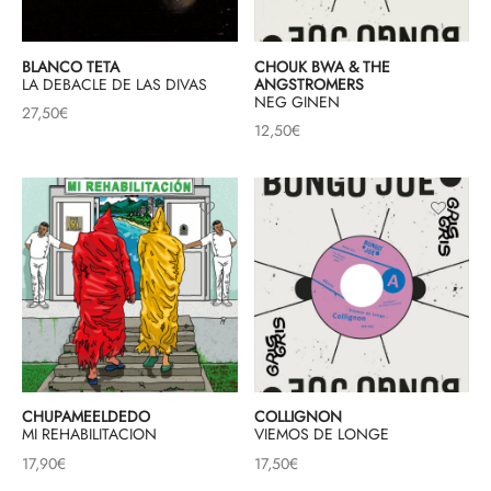
& HIP-HOP
BLANCO TETA
CHOUK BWA & THE
LA DEBACLE DE LAS DIVAS
ANGSTROMERS
NEG GINEN
27,50
€
12,50
€
 & MUSIQUES IMPROVISEES
QUES DU MONDE
NDTRACKS
QUE CLASSIQUE
UAIRE DAY 2025
CHUPAMEELDEDO
COLLIGNON
MI REHABILITACION
VIEMOS DE LONGE
17,90
€
17,50
€