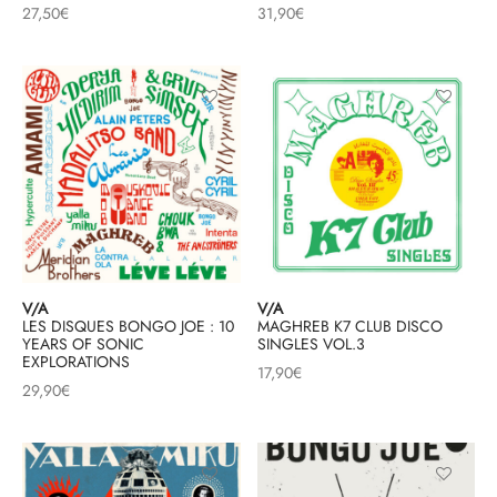
27,50
€
31,90
€
V/A
V/A
LES DISQUES BONGO JOE : 10
MAGHREB K7 CLUB DISCO
YEARS OF SONIC
SINGLES VOL.3
EXPLORATIONS
17,90
€
29,90
€