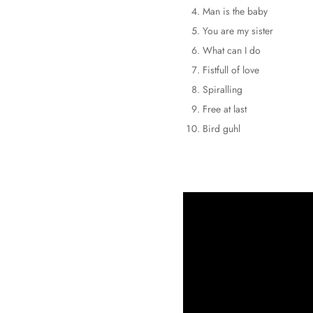
Man is the baby
You are my sister
What can I do
Fistfull of love
Spiralling
Free at last
Bird guhl