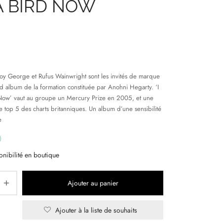
 A BIRD NOW
oy George et Rufus Wainwright sont les invités de marque
 album de la formation constituée par Anohni Hegarty. ‘I
ow’ vaut au groupe un Mercury Prize en 2005, et une
e top 5 des charts britanniques. Un album d’une sensibilité
e
onibilité en boutique
Ajouter au panier
Ajouter à la liste de souhaits