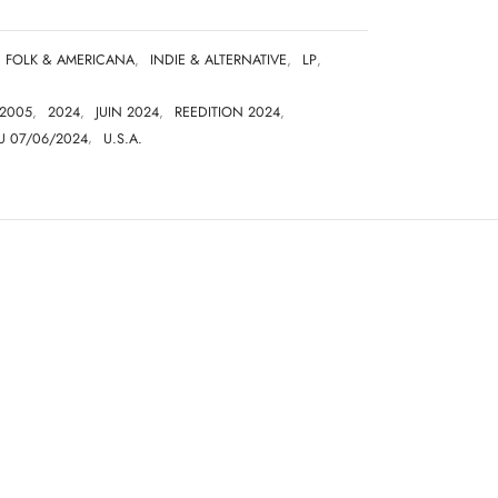
FOLK & AMERICANA
,
INDIE & ALTERNATIVE
,
LP
,
2005
,
2024
,
JUIN 2024
,
REEDITION 2024
,
U 07/06/2024
,
U.S.A.