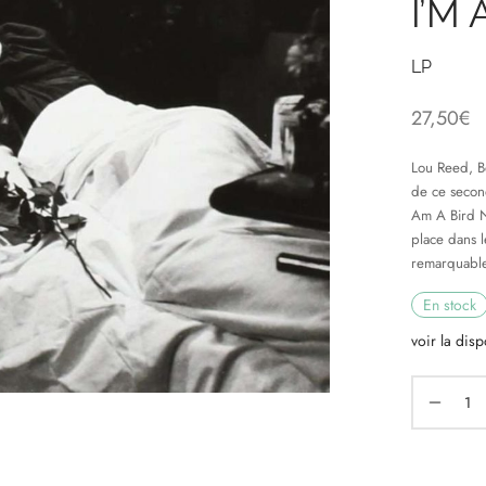
I’M
LP
27,50
€
Lou Reed, B
de ce second
Am A Bird N
place dans l
remarquabl
En stock
voir la disp