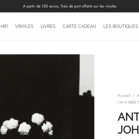
A partir de 150 euros, frais de port offerts sur les vinyles
HIFI
VINYLES
LIVRES
CARTE CADEAU
LES BOUTIQUES
Accueil
/
A
I’M A BIRD
ANT
JO