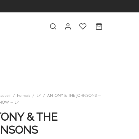
ccueil
/
Formats
/
LP
/
ANTONY & THE JOHNSONS –
 NOW – LP
ONY & THE
HNSONS