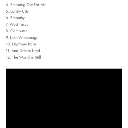
4. Stepping Out For Air
5. Lonely City
6. Empathy
7. West Texas
8. Computer
9. Lake Winnebago
10. Highway Born
11. And Dream Land
12. The World is Still