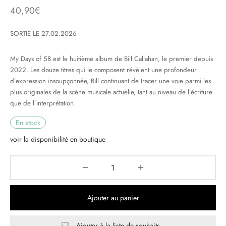
40,90
€
& HIP-HOP
SORTIE LE 27.02.2026
My Days of 58 est le huitième album de Bill Callahan, le premier depuis
 & MUSIQUES IMPROVISEES
2022. Les douze titres qui le composent révèlent une profondeur
d’expression insoupçonnée, Bill continuant de tracer une voie parmi les
QUES DU MONDE
plus originales de la scène musicale actuelle, tant au niveau de l’écriture
que de l’interprétation.
NDTRACKS
En stock
QUE CLASSIQUE
voir la disponibilité en boutique
UAIRE DAY 2025
Ajouter au panier
Ajouter à la liste de souhaits