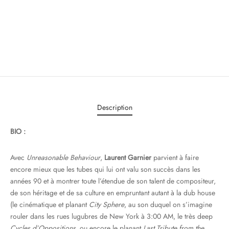
Description
BIO :
Avec
Unreasonable Behaviour
,
Laurent Garnier
parvient à faire
encore mieux que les tubes qui lui ont valu son succès dans les
années 90 et à montrer toute l’étendue de son talent de compositeur,
de son héritage et de sa culture en empruntant autant à la dub house
(le cinématique et planant
City Sphere
, au son duquel on s’imagine
rouler dans les rues lugubres de New York à 3:00 AM, le très deep
Cycles d’Oppositions
, ou encore le planant
Last Tribute from the