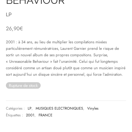
BEHAVIOUR
& HIP-HOP
LP
26,90
€
 & MUSIQUES IMPROVISEES
2001 : à 34 ans, au lieu de multiplier les compilations mixées
particulièrement rémunératrices, Laurent Garnier prend le risque de
QUES DU MONDE
sortir un nouvel album de ses propres compositions. Surprise,
« Unreasonable Behaviour » fait l’unanimité. Celui qui fut longtemps
NDTRACKS
considéré comme un artisan doué plutôt que comme un musicien inspiré
sort aujourd’hui un disque sincère et personnel, qui force l’admiration.
QUE CLASSIQUE
Rupture de stock
UAIRE DAY 2025
Catégories :
LP
,
MUSIQUES ELECTRONIQUES
,
Vinyles
Étiquettes :
2001
,
FRANCE