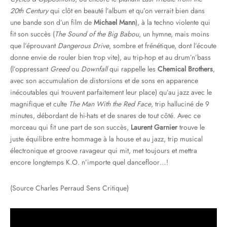
20th Century
qui clôt en beauté l’album et qu’on verrait bien dans
une bande son d’un film de
Michael Mann
), à la techno violente qui
fit son succès (
The Sound of the Big Babou
, un hymne, mais moins
que l’éprouvant
Dangerous Drive
, sombre et frénétique, dont l’écoute
donne envie de rouler bien trop vite), au trip-hop et au drum’n’bass
(l’oppressant
Greed
ou
Downfall
qui rappelle les
Chemical Brothers
,
avec son accumulation de distorsions et de sons en apparence
inécoutables qui trouvent parfaitement leur place) qu’au jazz avec le
magnifique et culte
The Man With the Red Face
, trip halluciné de 9
minutes, débordant de hi-hats et de snares de tout côté. Avec ce
morceau qui fit une part de son succès,
Laurent Garnier
trouve le
juste équilibre entre hommage à la house et au jazz, trip musical
électronique et groove ravageur qui mit, met toujours et mettra
encore longtemps K.O. n’importe quel dancefloor…!
(Source Charles Perraud Sens Critique)