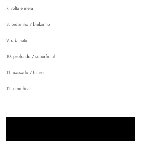
7. volta e meia
8. bielzinho / bielzinho
9. o bilhete
10. profundo / superficial
11. passado / futuro
12. e no final