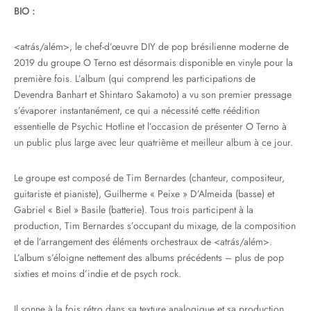
BIO :
<atrás/além>, le chef-d’œuvre DIY de pop brésilienne moderne de
2019 du groupe O Terno est désormais disponible en vinyle pour la
première fois. L’album (qui comprend les participations de
Devendra Banhart et Shintaro Sakamoto) a vu son premier pressage
s’évaporer instantanément, ce qui a nécessité cette réédition
essentielle de Psychic Hotline et l’occasion de présenter O Terno à
un public plus large avec leur quatrième et meilleur album à ce jour.
Le groupe est composé de Tim Bernardes (chanteur, compositeur,
guitariste et pianiste), Guilherme « Peixe » D’Almeida (basse) et
Gabriel « Biel » Basile (batterie). Tous trois participent à la
production, Tim Bernardes s’occupant du mixage, de la composition
et de l’arrangement des éléments orchestraux de <atrás/além>.
L’album s’éloigne nettement des albums précédents – plus de pop
sixties et moins d’indie et de psych rock.
Il sonne à la fois rétro dans sa texture analogique et sa production