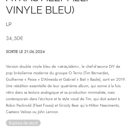
VINYLE BLEU)
& HIP-HOP
LP
34,50
€
 & MUSIQUES IMPROVISEES
QUES DU MONDE
SORTIE LE 21.06.2024
NDTRACKS
Version double vinyle bleu de <atrás/além>, le chef-d’œuvre DIY de
pop brésilienne moderne du groupe O Terno (Tim Bernardes,
QUE CLASSIQUE
Guilherme « Peixe » D’Almeida et Gabriel « Biel » Basile), sorti en 2019.
Une réédition essentielle de leur quatrième album, qui sonne à la fois
UAIRE DAY 2025
rétro dans sa texture analogique et sa production minimaliste, mais
contemporain dans l’écriture et le style vocal de Tim, qui doit autant à
Robin Pecknold (Fleet Foxes) et Grizzly Bear qu’à Milton Nascimento,
Caetano Veloso ou John Lennon.
Rupture de stock