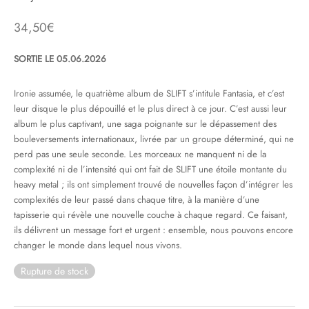
34,50
€
& HIP-HOP
SORTIE LE 05.06.2026
 & MUSIQUES IMPROVISEES
Ironie assumée, le quatrième album de SLIFT s’intitule Fantasia, et c’est
leur disque le plus dépouillé et le plus direct à ce jour. C’est aussi leur
QUES DU MONDE
album le plus captivant, une saga poignante sur le dépassement des
bouleversements internationaux, livrée par un groupe déterminé, qui ne
NDTRACKS
perd pas une seule seconde. Les morceaux ne manquent ni de la
complexité ni de l’intensité qui ont fait de SLIFT une étoile montante du
QUE CLASSIQUE
heavy metal ; ils ont simplement trouvé de nouvelles façon d’intégrer les
complexités de leur passé dans chaque titre, à la manière d’une
UAIRE DAY 2025
tapisserie qui révèle une nouvelle couche à chaque regard. Ce faisant,
ils délivrent un message fort et urgent : ensemble, nous pouvons encore
changer le monde dans lequel nous vivons.
Rupture de stock