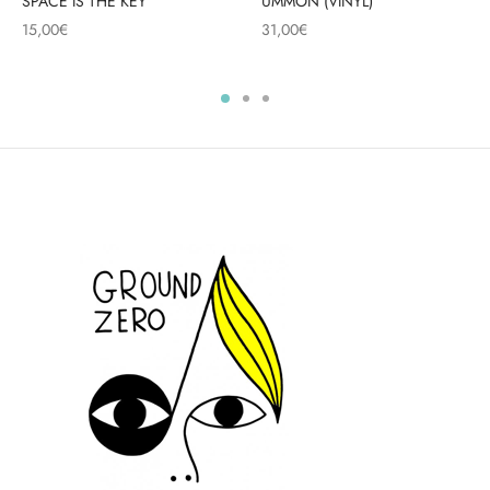
SPACE IS THE KEY
UMMON (VINYL)
15,00
€
31,00
€