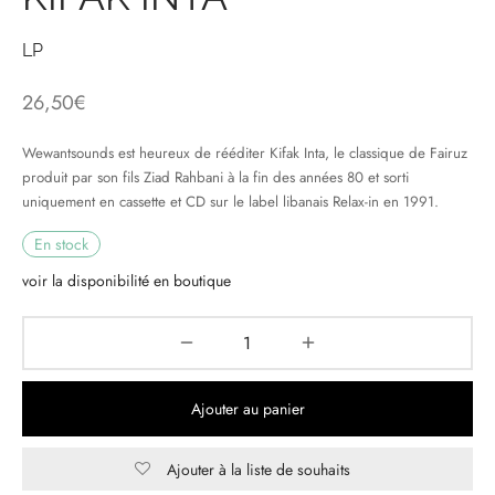
& HIP-HOP
LP
26,50
€
 & MUSIQUES IMPROVISEES
Wewantsounds est heureux de rééditer Kifak Inta, le classique de Fairuz
produit par son fils Ziad Rahbani à la fin des années 80 et sorti
QUES DU MONDE
uniquement en cassette et CD sur le label libanais Relax-in en 1991.
NDTRACKS
En stock
voir la disponibilité en boutique
QUE CLASSIQUE
UAIRE DAY 2025
Ajouter au panier
Ajouter à la liste de souhaits