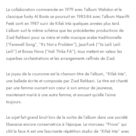
La collaboration commencée en 1979 avec l’album Wahdon et le
classique funky Al Bosta se poursuit en 1983-84 avec l’album Maarifti
Feek sorti en 1987 suivi de Kifak Inta quelques années plus tard.
L’album suit le même schéma que les précédentes productions de
Ziad Rahbani pour sa mère et mêle musique arabe traditionnelle
(“Farewell Song”, “It’s Not a Problem”), Jazz-Funk (“Ya Leili Leili
Leili”) et Bossa Nova (“Indi Thika Fik”), tous mettant en valeur les
superbes orchestrations et les arrangements raffinés de Ziad.
Le joyau de la couronne est la chanson titre de l’album, “Kifak Inta”,
une ballade écrite et composée par Ziad Rahbani. Le titre est chanté
par une femme ouvrant son cœur à son amour de jeunesse,
maintenant marié à une autre femme, et avouant qu’elle l’aime
toujours.
Le sujet fait grand bruit lors de la sortie de l’album dans une société
libanaise encore conservatrice à l’époque. Le morceau “Prova” qui
clôt la face A est une fascinante répétition studio de “Kifak Inta” avec