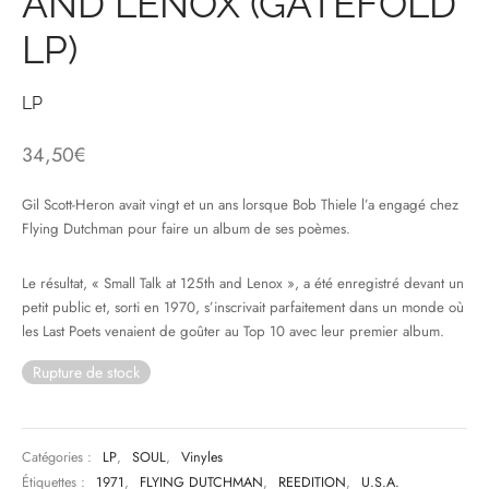
AND LENOX (GATEFOLD
LP)
& HIP-HOP
LP
 & MUSIQUES IMPROVISEES
34,50
€
QUES DU MONDE
Gil Scott-Heron avait vingt et un ans lorsque Bob Thiele l’a engagé chez
Flying Dutchman pour faire un album de ses poèmes.
NDTRACKS
QUE CLASSIQUE
Le résultat, « Small Talk at 125th and Lenox », a été enregistré devant un
petit public et, sorti en 1970, s’inscrivait parfaitement dans un monde où
UAIRE DAY 2025
les Last Poets venaient de goûter au Top 10 avec leur premier album.
Rupture de stock
Catégories :
LP
,
SOUL
,
Vinyles
Étiquettes :
1971
,
FLYING DUTCHMAN
,
REEDITION
,
U.S.A.